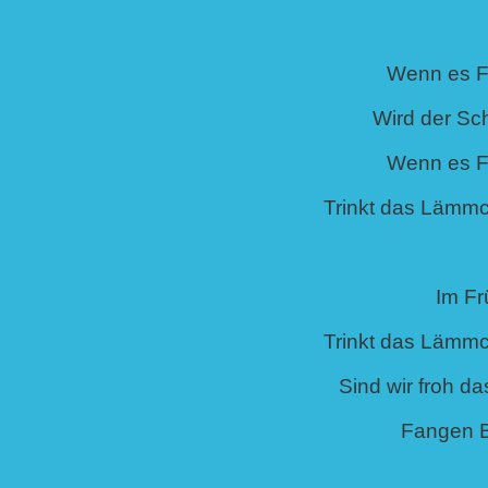
Wenn es Fr
Wird der Sch
Wenn es Fr
Trinkt das Lämmc
Im Fr
Trinkt das Lämmc
Sind wir froh d
Fangen 