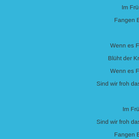
Im Frü
Fangen 
Wenn es Fr
Blüht der K
Wenn es Fr
Sind wir froh d
Im Frü
Sind wir froh d
Fangen 