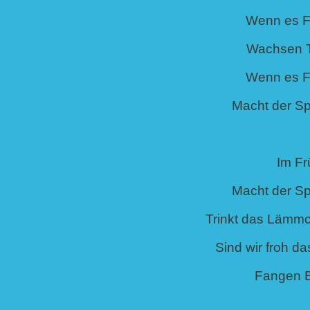
Wenn es Fr
Wachsen T
Wenn es Fr
Macht der Sp
Im Fr
Macht der Sp
Trinkt das Lämmc
Sind wir froh d
Fangen 