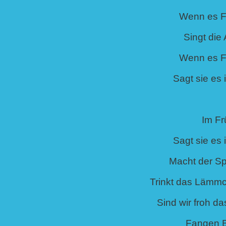
Wenn es Fr
Singt die 
Wenn es Fr
Sagt sie es 
Im Fr
Sagt sie es 
Macht der Sp
Trinkt das Lämmc
Sind wir froh d
Fangen 